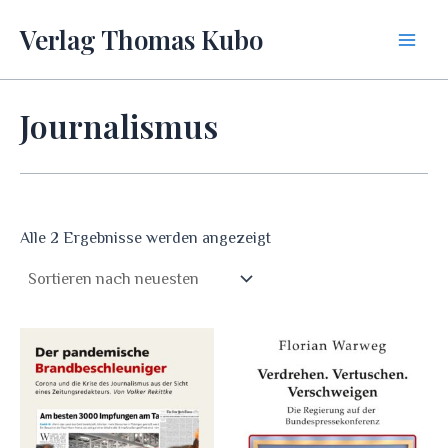
Zum
Verlag Thomas Kubo
Inhalt
Main
springen
Men
Journalismus
Nach
Alle 2 Ergebnisse werden angezeigt
neuesten
sortiert