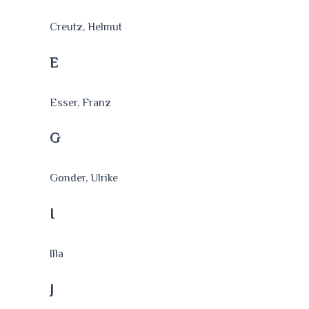
Creutz, Helmut
E
Esser, Franz
G
Gonder, Ulrike
I
Illa
J