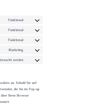
Funktional
Consent
to
Funktional
Consent
service
to
Funktional
php
Consent
service
to
Marketing
woocommerce
Consent
service
to
tersucht werden
wordpress
Consent
service
to
google-
service
fonts
verschiedenes
ookies an. Sobald Sie auf
erwenden, die Sie im Pop-up
 über Ihren Browser
oniert.