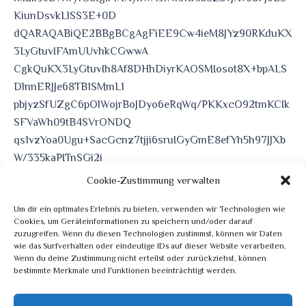
KiunDsvkLlSS3E+0D
dQARAQABiQE2BBgBCgAgFiEE9Cw4ieM8JYz90RKduKX
3LyGtuvIFAmUUvhkCGwwA
CgkQuKX3LyGtuvIh8Af8DHhDiyrKAOSMIosot8X+bpALS
DlnnERJJe68TB1SMmL1
pbjyzSfUZgC6pOlWojrBoJDyo6eRqWq/PKKxcO92tmKCIk
SFVaWh09tB4SVrONDQ
qs1vzYoa0Ugu+SacGcnz7tjji6sruIGyGmE8efYh5h97JJXb
W/335kaPITnSGi2i
B60ZVFI0IHzLYYjctm7pK6jAvYXq9VcGUyLprfVALhmH02
Cookie-Zustimmung verwalten
s6FBLOgqyIq00wZLnq
Um dir ein optimales Erlebnis zu bieten, verwenden wir Technologien wie
ooRCdaItUM9ub9brOJEWBp9G52jvEeA0pSHbAuQnAC11Q
Cookies, um Geräteinformationen zu speichern und/oder darauf
MOYqMnqP+FqdeeU28rd
zuzugreifen. Wenn du diesen Technologien zustimmst, können wir Daten
RzyI4zK7wUfIDip9eXKY8ZBqM+jYBsRE8dC4zCkhHQ==
wie das Surfverhalten oder eindeutige IDs auf dieser Website verarbeiten.
Wenn du deine Zustimmung nicht erteilst oder zurückziehst, können
=eDVT
bestimmte Merkmale und Funktionen beeinträchtigt werden.
—–END PGP PUBLIC KEY BLOCK—–