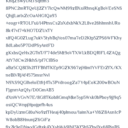
KhqZSwyUMTSqttm3
8PNC2mRTQeUJ2ZY7lcQwNM99zBXsiRhnqKgBoVEeSNS
QhjJLarIxZcOaAHG1Qa93
+eogr+RTOLFuI/I4PtnsCsZoXdxbNkX2L8ve26hlmnhURo
8k47vI7+kHO7DZUxTY
xIfQ4G0ZLug7ukV3tyhBqYos07ma7eD2Ktp5ZPS6WFKhy
8dLabo5P7DdPSyAntFD
gKxbsQeHx2GTnT/F74de5Mt9oVTXWLkBDQRlFL4ZAQg
AtY7dCw2HkhS/p17CIBSo
aBz5CQ8I3h21TFBfdTKEp9GZK967zjHIm1YVFErZfX/KX
neBIVRJAf4575msrNvl
N9XS9QGlheloEtfrJ4Tx3PVdroogZa7Y4pEoK200wBOuN
FjgnrrAzQ1y/D0GmAB3
dXnWVGvN7E/8G8TKob8GmqMke3yp5Wxk0bPboy9jJ9q5
osiQCWnpjHpojprfh4us
kpDyUzmGI6uNo9zITHeaj40plmou/1aimXa+Yl6Z8Asn1cP
W8obB8HnunjZ6GiFz
fix2k9eDNwy1Gdtgk4XXyhWA9lN13Kf3bSZbvJXv68PjoBS