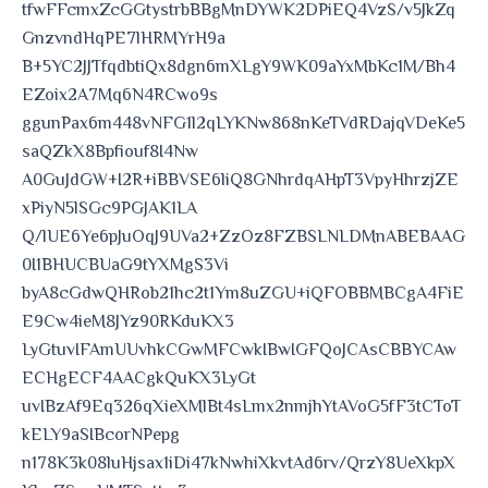
tfwFFcmxZcGGtystrbBBgMnDYWK2DPiEQ4VzS/v5JkZq
GnzvndHqPE7lHRMYrH9a
B+5YC2JJTfqdbtiQx8dgn6mXLgY9WK09aYxMbKc1M/Bh4
EZoix2A7Mq6N4RCwo9s
ggunPax6m448vNFG1l2qLYKNw868nKeTVdRDajqVDeKe5
saQZkX8Bpfiouf8I4Nw
A0GuJdGW+I2R+iBBVSE6liQ8GNhrdqAHpT3VpyHhrzjZE
xPiyN5lSGc9PGJAK1LA
Q/lUE6Ye6pJuOqJ9UVa2+ZzOz8FZBSLNLDMnABEBAAG
0I1BHUCBUaG9tYXMgS3Vi
byA8cGdwQHRob21hc2t1Ym8uZGU+iQFOBBMBCgA4FiE
E9Cw4ieM8JYz90RKduKX3
LyGtuvIFAmUUvhkCGwMFCwkIBwIGFQoJCAsCBBYCAw
ECHgECF4AACgkQuKX3LyGt
uvIBzAf9Eq326qXieXMlBt4sLmx2nmjhYtAVoG5fF3tCToT
kELY9aSIBcorNPepg
n178K3k08luHjsax1iDi47kNwhiXkvtAd6rv/QrzY8UeXkpX