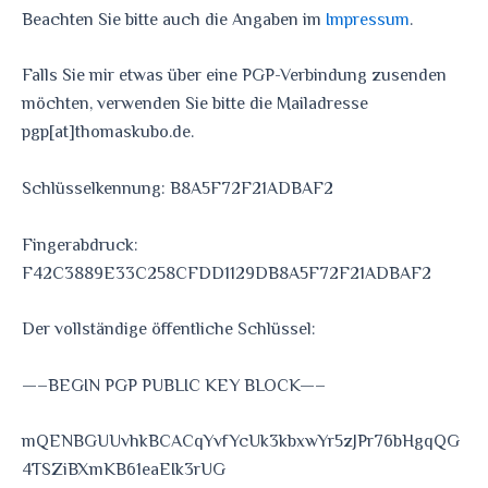
Beachten Sie bitte auch die Angaben im
Impressum
.
Falls Sie mir etwas über eine PGP-Verbindung zusenden
möchten, verwenden Sie bitte die Mailadresse
pgp[at]thomaskubo.de.
Schlüsselkennung: B8A5F72F21ADBAF2
Fingerabdruck:
F42C3889E33C258CFDD1129DB8A5F72F21ADBAF2
Der vollständige öffentliche Schlüssel:
—–BEGIN PGP PUBLIC KEY BLOCK—–
mQENBGUUvhkBCACqYvfYcUk3kbxwYr5zJPr76bHgqQG
4TSZiBXmKB61eaEIk3rUG